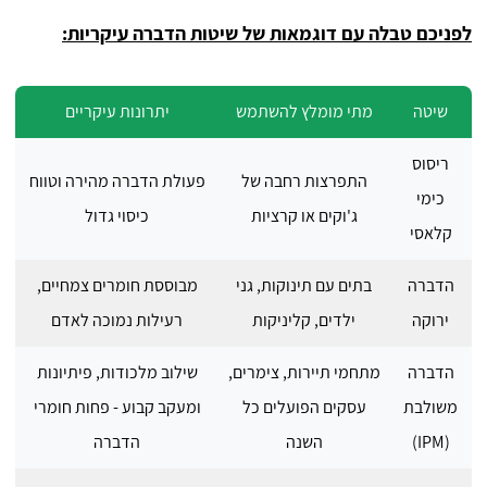
לפניכם טבלה עם דוגמאות של שיטות הדברה עיקריות:
שיטה
מתי מומלץ להשתמש
יתרונות עיקריים
ריסוס
התפרצות רחבה של
פעולת הדברה מהירה וטווח
כימי
ג'וקים או קרציות
כיסוי גדול
קלאסי
הדברה
בתים עם תינוקות, גני
מבוססת חומרים צמחיים,
ירוקה
ילדים, קליניקות
רעילות נמוכה לאדם
הדברה
מתחמי תיירות, צימרים,
שילוב מלכודות, פיתיונות
משולבת
עסקים הפועלים כל
ומעקב קבוע - פחות חומרי
(IPM)
השנה
הדברה