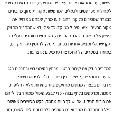
היישוב, עם סמטאות צרות ועצי פיקוס ותיקים, יוצר תנאים מצוינים
למחילות מכרסמים ולנמלים המחפשות מקורות מזון. מדבירים
בבצרה שמכירים כל קרן רחוב יגיעו מהר, יאבחנו במדויק את
מקור הבעיה ויציעו טיפול ממוקד. כדאי לוודא שהמדביר מחזיק
רישיון של המשרד להגנת הסביבה, משתמש בחומרים בעלי תו
תקן ישראלי ומציע אחריות בכתב. מומלץ להזמין סקר מקדים,
במיוחד במקרים של התפרצות טרמיטים או צרעות.
המדביר בודק את קירות הבטון, מבחין בסימני בוץ ובחרכים בגג
הרעפים וממליץ על שילוב בין פיתיונות ג’ל לריסוס חיצוני.
מדבירים בבצרה מנוסים מחזיקים ציוד בטיחות מלא - חליפות,
מסכות ומרססים בלחץ גבוה - כדי לבצע טיפול ממוקד בלי לזהם
את בורות הניקוז. אם יש לך חיות מחמד, בקש תכשירים מאושרי
VET המתפרקים מהר ואינם מסכנים כלבים וחתולים. לסיום, נסה