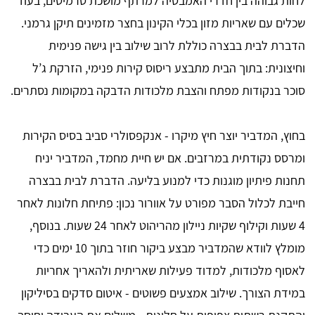
לחות גבוהה בין חדרי האמבטיה למרתף מושכת טרמיטים, בעוד
שכלים עם שאריות מזון בכלי הקינון בחצר מזמינים תיקן גרמני.
הדברת לבית בבצרה כוללת לרוב שילוב בין גישה פנימית
וחיצונית: בתוך הבית מתבצע ריסוס קירות פנימי, הזרקת ג’ל
סוכר בנקודות מפתח והצבת מלכודות הדבקה במקומות נסתרים.
בחוץ, המדביר יוצר חיץ מיקרו - אנקפסולרי סביב בסיס הקירות
ומרסס נקודתית במרזבים. אם יש חיית מחמד, המדביר יניח
תחנות פיתיון מוגנות כדי למנוע בליעה. הדברת לבית בבצרה
חייבת לכלול הסבר מפורט על אוורור נכון: פתיחת חלונות לאחר
4 שעות וקילוף שקיות ניילון מהריהוט לאחר 24 שעות. בנוסף,
מומלץ לוודא שהמדביר מבצע ביקור חוזר בתוך 10 ימים כדי
לאסוף מלכודות, למדוד פעילות שאריתית ולהאריך אחריות
במידת הצורך. שילוב אמצעים פשוטים - איטום סדקים בסיליקון