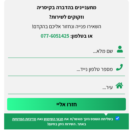
מתעניינים ב​הדברה בקיסריה
וזקוקים לשירות?
השאירו פנייה ונחזור אליכם בהקדם!
או בטלפון:
077-6051425
בשליחת הטופס הינך מאשר/ת את
תנאי השימוש
ואת
מדיניות הפרטיות
באתר. השירות ניתן בחינם!