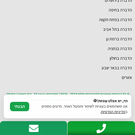
הדברה בירושלים
הדברה בחיפה
הדברה בפתח תקווה
הדברה בתל אביב
הדברה ברמת גן
הדברה בנתניה
הדברה בחולון
הדברה בבאר שבע
אזורים
© כל הזכויות שמורות למדבירים פלוס 2018 - 2026 | משרדים: הנגר 24, הוד השרון | דוא"ל:
Madplus.co.il@gmail.com | טלפון: 077-6051425
היי, יש אצלנו עוגיות!🍪
אנו משתמשים בעוגיות לשיפור ותפעול האתר. פרטים נוספים
הבנתי
ב
מדיניות הפרטיות
.