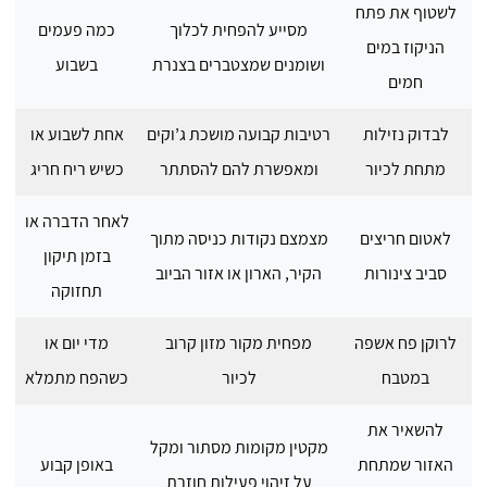
לשטוף את פתח
מסייע להפחית לכלוך
כמה פעמים
הניקוז במים
ושומנים שמצטברים בצנרת
בשבוע
חמים
לבדוק נזילות
רטיבות קבועה מושכת ג’וקים
אחת לשבוע או
מתחת לכיור
ומאפשרת להם להסתתר
כשיש ריח חריג
לאחר הדברה או
לאטום חריצים
מצמצם נקודות כניסה מתוך
בזמן תיקון
סביב צינורות
הקיר, הארון או אזור הביוב
תחזוקה
לרוקן פח אשפה
מפחית מקור מזון קרוב
מדי יום או
במטבח
לכיור
כשהפח מתמלא
להשאיר את
מקטין מקומות מסתור ומקל
האזור שמתחת
באופן קבוע
על זיהוי פעילות חוזרת