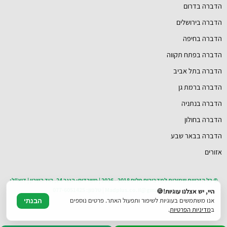
הדברה בדרום
הדברה בירושלים
הדברה בחיפה
הדברה בפתח תקווה
הדברה בתל אביב
הדברה ברמת גן
הדברה בנתניה
הדברה בחולון
הדברה בבאר שבע
אזורים
© כל הזכויות שמורות למדבירים פלוס 2018 - 2026 | משרדים: הנגר 24, הוד השרון | דוא"ל:
Madplus.co.il@gmail.com | טלפון: 077-6051425
היי, יש אצלנו עוגיות!🍪
אנו משתמשים בעוגיות לשיפור ותפעול האתר. פרטים נוספים
הבנתי
ב
מדיניות הפרטיות
.