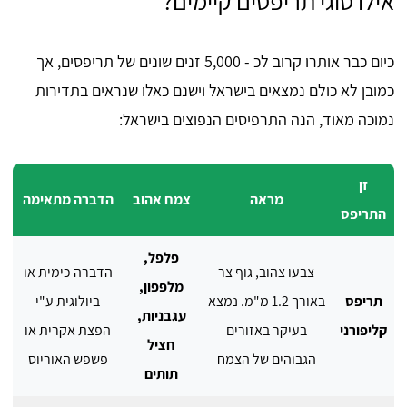
אילו סוגי תריפסים קיימים?
כיום כבר אותרו קרוב לכ - 5,000 זנים שונים של תריפסים, אך
כמובן לא כולם נמצאים בישראל וישנם כאלו שנראים בתדירות
נמוכה מאוד, הנה התרפיסים הנפוצים בישראל:
זן
מראה
צמח אהוב
הדברה מתאימה
התריפס
פלפל,
צבעו צהוב, גוף צר
הדברה כימית או
מלפפון,
תריפס
באורך 1.2 מ"מ. נמצא
ביולוגית ע"י
עגבניות,
קליפורני
בעיקר באזורים
הפצת אקרית או
חציל
הגבוהים של הצמח
פשפש האוריוס
תותים