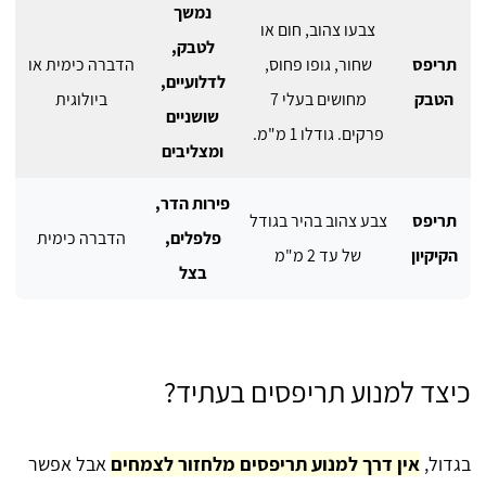
נמשך
צבעו צהוב, חום או
לטבק,
תריפס
שחור, גופו פחוס,
הדברה כימית או
לדלועיים,
הטבק
מחושים בעלי 7
ביולוגית
שושניים
פרקים. גודלו 1 מ"מ.
ומצליבים
פירות הדר,
תריפס
צבע צהוב בהיר בגודל
פלפלים,
הדברה כימית
הקיקיון
של עד 2 מ"מ
בצל
כיצד למנוע תריפסים בעתיד?
בגדול,
אין דרך למנוע תריפסים מלחזור לצמחים
אבל אפשר