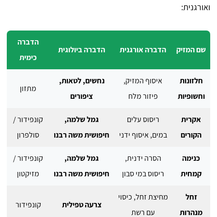
ואורגנית:
הדברה
שם המזיק
הדברה אורגנית
הדברה ביולוגית
כימית
חלזונות
איסוף המזיק,
נחשים, לטאות,
מתזון
וחשופיות
פיזור מלח
ציפורים
אקרית
ריסוס עלים
גמל שלמה,
קונפידור /
הקורים
במים, איסוף ידני
חיפושית משה רבנו
סולפרון
כנימה
הסרה ידנית,
גמל שלמה,
קונפידור /
קמחית
ריסוס במי סבון
חיפושית משה רבנו
מזיקטון
זחל
מחיצת זחל, כיסוי
צרעה טפילית
קונפידור
מנהרות
עם רשת