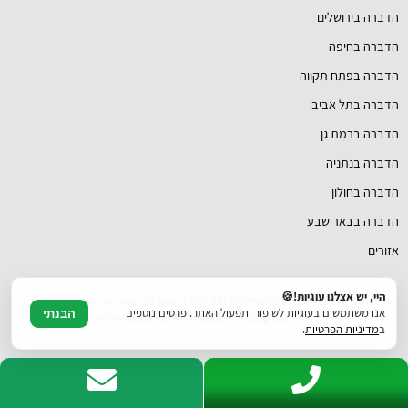
הדברה בירושלים
הדברה בחיפה
הדברה בפתח תקווה
הדברה בתל אביב
הדברה ברמת גן
הדברה בנתניה
הדברה בחולון
הדברה בבאר שבע
אזורים
היי, יש אצלנו עוגיות!🍪
© כל הזכויות שמורות למדבירים פלוס 2018 - 2026 | משרדים: הנגר 24, הוד השרון | דוא"ל:
אנו משתמשים בעוגיות לשיפור ותפעול האתר. פרטים נוספים
הבנתי
Madplus.co.il@gmail.com | טלפון: 077-6051425
ב
מדיניות הפרטיות
.