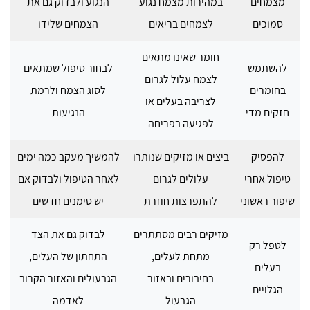
מצמחים
במהירות מצמח נגוע
הנגוע ולבדוק גם את
סמוכים
לצמחים בריאים
הצמחים שלידו
חומר שאינו מתאים
להשתמש
לבחור טיפול שמתאים
לצמח עלול לגרום
בחומרים
לסוג הצמח ולרמת
לצריבה בעלים או
חזקים מדי
הנגיעות
לפגיעה בפריחה
להפסיק
ביצים או מזיקים שנותרו
להמשיך מעקב כמה ימים
טיפול אחרי
עלולים לגרום
לאחר הטיפול ולבדוק אם
שיפור ראשוני
להתפרצות חוזרת
יש סימנים חדשים
מזיקים רבים מסתתרים
לבדוק גם את הצד
לטפל רק
מתחת לעלים,
התחתון של העלים,
בעלים
בחיבורים ובאזור
הגבעולים והאזור הקרוב
הגלויים
הגבעול
לאדמה