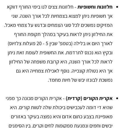
חלזונות וחשופיות
- חלזונות צצים לנו בימי החורף דווקא
אך חשופיות ניתן למצוא בצמחיות לכל אורך השנה. שני
המזיקים נמשכים לכל סוגי הצמחים ובדגש על צמחי מאכל.
את החילזון ניתן לראות בעיקר במהלך תקופת החורף
לאורך היום או בלילה (בטמפ' שבין 5 - 20 מעלות צלזיוס)
ובקיץ הוא נכנס לתרדמת. את החשופית לעומת זאת ניתן
לראות לכל אורך השנה, היא קרובת משפחה של החילזון
אך היא נטולת קונכייה. נוסף לאכילת צמחייה היא גם
נמשכת לבונזו יבש של חיות מחמד.
אקרית הקורים (קרדית)
- אקרית הקורים מכונה כך מפני
שהיא די דומה לעכבישים ביכולת שלה לטוות קורים. היא
מאופיינת בצבע כתום אדום והיא נפוצה בעיקר באזורים
יבשים וחמים ונמנעת ממקומות לחים וקרים. בין הסימנים