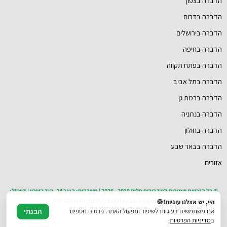
הדברה בצפון
הדברה בדרום
הדברה בירושלים
הדברה בחיפה
הדברה בפתח תקווה
הדברה בתל אביב
הדברה ברמת גן
הדברה בנתניה
הדברה בחולון
הדברה בבאר שבע
אזורים
© כל הזכויות שמורות למדבירים פלוס 2018 - 2026 | משרדים: הנגר 24, הוד השרון | דוא"ל:
Madplus.co.il@gmail.com | טלפון: 077-6051425
היי, יש אצלנו עוגיות!🍪
אנו משתמשים בעוגיות לשיפור ותפעול האתר. פרטים נוספים
הבנתי
ב
מדיניות הפרטיות
.