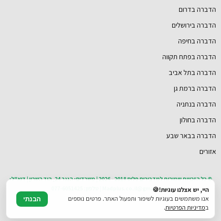
הדברה בדרום
הדברה בירושלים
הדברה בחיפה
הדברה בפתח תקווה
הדברה בתל אביב
הדברה ברמת גן
הדברה בנתניה
הדברה בחולון
הדברה בבאר שבע
אזורים
© כל הזכויות שמורות למדבירים פלוס 2018 - 2026 | משרדים: הנגר 24, הוד השרון | דוא"ל:
Madplus.co.il@gmail.com | טלפון: 077-6051425
היי, יש אצלנו עוגיות!🍪
אנו משתמשים בעוגיות לשיפור ותפעול האתר. פרטים נוספים
הבנתי
ב
מדיניות הפרטיות
.