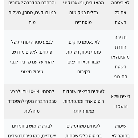
לא כיסתה
מהאזורים, ונשארו קיני
והרחבת ההדברה לאזורים
את כל
נדלים במקומות
כמו בוידעם, מחסן, תעלות
השטח
מוסתרים
מים
חדירה
לא נאטמו סדקים,
לבצע סגירה יסודית של
חוזרת
פתחי ניקוז, רשתות
פתחים, לאטום מחדש,
מהגינה או
שבורות או חריצים
להתייעץ עם מדביר לגבי
השטח
בקירות
טיפול חיצוני
החיצוני
לעיתים הביצים שורדות
להמתין 10-14 יום ולבצע
ביצים שלא
ריסוס אחד ומתפתחות
סבב הדברה נוסף להשמדה
הושמדו
מאוחר יותר
מוחלטת
שימוש
לעיתים משתמשים
לבקש שימוש בחומרים
בחומר לא
בריסוס כללי שפחות
ייעודיים, כמו פירתרואידים