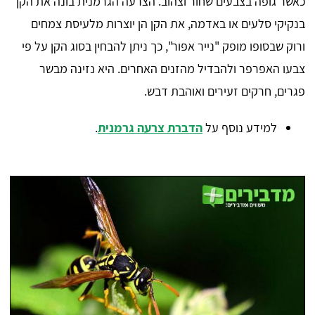
כאשר גופה בצבעים שחור וצהוב. הצרעה הגרמנית בונה את הקן
בנקיקי סלעים או באדמה, את הקן הן יוצרות מלעיסת צמחים
ורוק שבסופו מופק "נייר אפור", כך ניתן להבחין בסוג הקן על פי
צבעו האפרפר ולהבדיל מהזנים האחרים. היא נזינה מבשר
פגרים, חרקים זעירים ואוהבת דבש.
למידע נוסף על
הדברת צרעה גרמנית
.