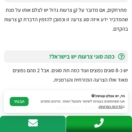
מתרחקים, אם מדובר על קן צרעות גדול יש לצלם אותו על מנת
שהמדביר ידע איזה סוג צרעה זו וכמובן להזמין הדברת קן צרעות
בהקדם.
כמה סוגי צרעות יש בישראל?
יש כ-8 סוגים נפוצים ועוד כמה תת סוגים. אבל 2 מהם נפוצים
מאוד ואלו הצרעה המזרחית והגרמנית.
היי, יש אצלנו עוגיות!🍪
אנו משתמשים בעוגיות לשיפור ותפעול האתר. פרטים נוספים
הבנתי
איך להרוס קן צרעות קטן?
ב
מדיניות הפרטיות
.
הריסת קן צרעות קטן יכול להיעשות עם פטיש ואיזמל או
באמצעות מטאטא. חשוב לבדוק שהקן אינו מאוייש כלל ואין