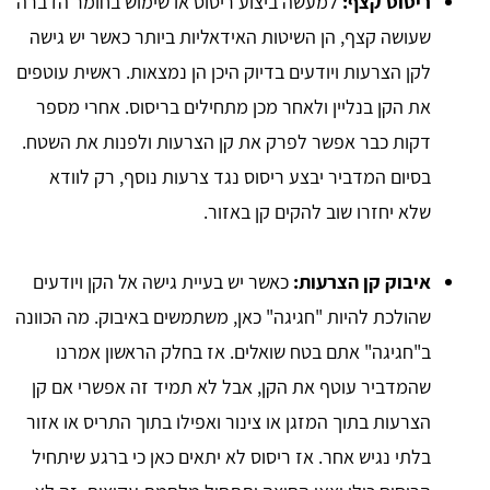
ריסוס קצף:
למעשה ביצוע ריסוס או שימוש בחומר הדברה
שעושה קצף, הן השיטות האידאליות ביותר כאשר יש גישה
לקן הצרעות ויודעים בדיוק היכן הן נמצאות. ראשית עוטפים
את הקן בנליין ולאחר מכן מתחילים בריסוס. אחרי מספר
דקות כבר אפשר לפרק את קן הצרעות ולפנות את השטח.
בסיום המדביר יבצע ריסוס נגד צרעות נוסף, רק לוודא
שלא יחזרו שוב להקים קן באזור.
איבוק קן הצרעות:
כאשר יש בעיית גישה אל הקן ויודעים
שהולכת להיות "חגיגה" כאן, משתמשים באיבוק. מה הכוונה
ב"חגיגה" אתם בטח שואלים. אז בחלק הראשון אמרנו
שהמדביר עוטף את הקן, אבל לא תמיד זה אפשרי אם קן
הצרעות בתוך המזגן או צינור ואפילו בתוך התריס או אזור
בלתי נגיש אחר. אז ריסוס לא יתאים כאן כי ברגע שיתחיל