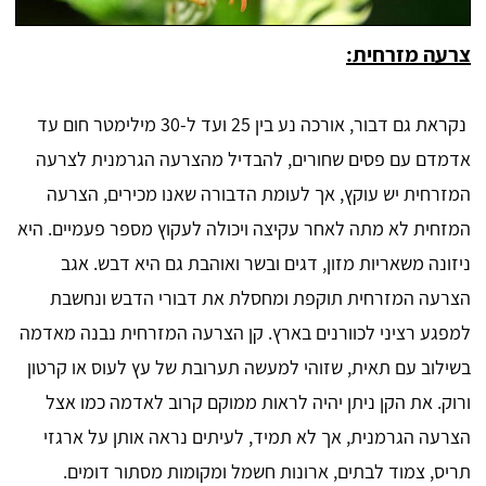
צרעה מזרחית:
נקראת גם דבור, אורכה נע בין 25 ועד ל-30 מילימטר חום עד
אדמדם עם פסים שחורים, להבדיל מהצרעה הגרמנית לצרעה
המזרחית יש עוקץ, אך לעומת הדבורה שאנו מכירים, הצרעה
המזחית לא מתה לאחר עקיצה ויכולה לעקוץ מספר פעמיים. היא
ניזונה משאריות מזון, דגים ובשר ואוהבת גם היא דבש. אגב
הצרעה המזרחית תוקפת ומחסלת את דבורי הדבש ונחשבת
למפגע רציני לכוורנים בארץ. קן הצרעה המזרחית נבנה מאדמה
בשילוב עם תאית, שזוהי למעשה תערובת של עץ לעוס או קרטון
ורוק. את הקן ניתן יהיה לראות ממוקם קרוב לאדמה כמו אצל
הצרעה הגרמנית, אך לא תמיד, לעיתים נראה אותן על ארגזי
תריס, צמוד לבתים, ארונות חשמל ומקומות מסתור דומים.