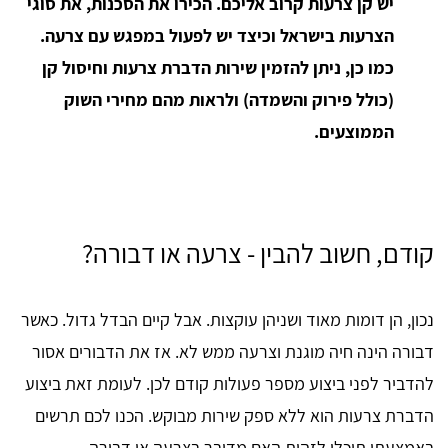
יש קן צרעות קרוב אליכם. הכירו את הסכנות, את סוגי
הצרעות בישראל וכיצד יש לפעול במפגש עם צרעה.
כמו כן, ניתן להזמין שירות הדברת צרעות וחיסול קן
(כולל פירוק והשמדה) ולראות מהם מחירי השוק
הממוצעים.
קודם, חשוב להבין - צרעה או דבורה?
נכון, הן דומות מאוד ושניהן עוקצות. אבל קיים הבדל גדול. כאשר
דבורה הינה חיה מוגנת וצרעה ממש לא. אז את הדבורים אסור
להדביר לפני ביצוע מספר פעולות קודם לכן. לעומת זאת ביצוע
הדברת צרעות הוא ללא ספק שירות מבוקש. הכנו לכם תרשים
באמצעתו תוכלו לזהות האם מדובר בצרעה או דבורה.