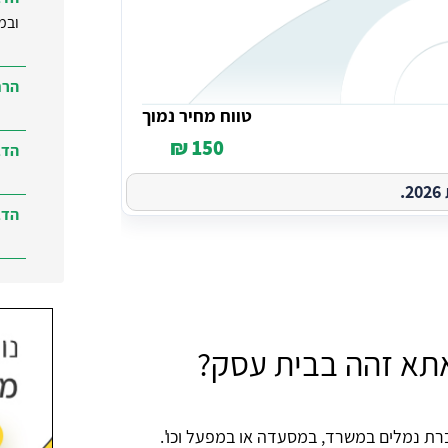
ובמ
הרח
טווח מחיר נמוך
150 ₪
הדב
.
הדב
הדב
ברמ
תא זהה בבית עסק?
ת נמלים במשרד, במסעדה או במפעל וכו'.