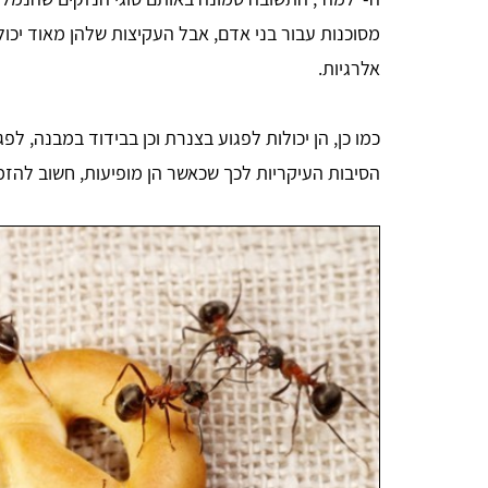
מסוכנות עבור בני אדם, אבל העקיצות שלהן מאוד יכולו
אלרגיות.
כמו כן, הן יכולות לפגוע בצנרת וכן בבידוד במבנה, לפ
הסיבות העיקריות לכך שכאשר הן מופיעות, חשוב להזמ
אבישי אדרי
הייתי זקוק להדברת טרמיטים שהיו ברהיטים, קיבלתי
י
במהירות 3 הצעות מחיר דרך האתר ומצאתי מדביר מצוין,
ם
תודה לכם.