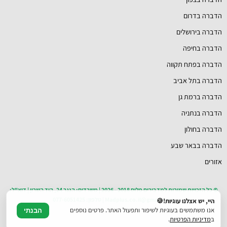
הדברה בדרום
הדברה בירושלים
הדברה בחיפה
הדברה בפתח תקווה
הדברה בתל אביב
הדברה ברמת גן
הדברה בנתניה
הדברה בחולון
הדברה בבאר שבע
אזורים
© כל הזכויות שמורות למדבירים פלוס 2018 - 2026 | משרדים: הנגר 24, הוד השרון | דוא"ל:
Madplus.co.il@gmail.com | טלפון: 077-6051425
היי, יש אצלנו עוגיות!🍪
אנו משתמשים בעוגיות לשיפור ותפעול האתר. פרטים נוספים
הבנתי
ב
מדיניות הפרטיות
.