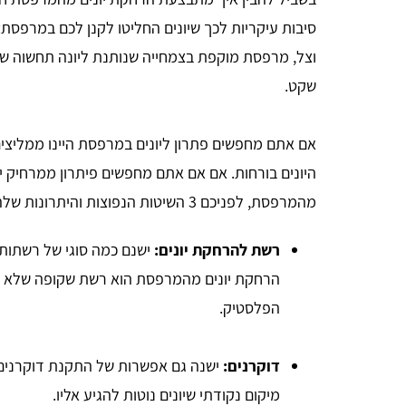
סיבות עיקריות לכך שיונים החליטו לקנן לכם במרפסת
וצל, מרפסת מוקפת בצמחייה שנותנת ליונה תחשוה של
שקט.
אם אתם מחפשים פתרון ליונים במרפסת היינו ממליצים
היונים בורחות. אם אם אתם מחפשים פיתרון ממרחיק יו
מהמרפסת, לפניכם 3 השיטות הנפוצות והיתרונות שלהן:
רשת להרחקת יונים:
ישנם כמה סוגי של רשתות 
אבישי אדרי
הרחקת יונים מהמרפסת הוא רשת שקופה שלא ח
הפלסטיק.
הייתי זקוק להדברת טרמיטים שהיו ברהיטים, קיבלתי
י
במהירות 3 הצעות מחיר דרך האתר ומצאתי מדביר מצוין,
דוקרנים:
ישנה גם אפשרות של התקנת דוקרנים
ם
תודה לכם.
מיקום נקודתי שיונים נוטות להגיע אליו.