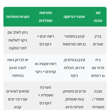
סוג
פתרונות
אתגרי הרחקה
הערות מיוחדות
מבנה
מומלצים
ניתן לשלב עם
בניין
קינון במסתורי
רשת יונים +
ניקוי לשלשת
מגורים
כביסה ומרפסות
דוקרנים
לפני התקנה
בית
קינון בגמלונים,
יש לבדוק גישה
רשת שקופה או
פרטי עם
אדנים, תעלות
לגובה ועיגון
קפיצים + ניקוי
גג רעפים
ניקוז
בטיחותי
מערכת
מבנה
מרזבים פתוחים,
מתאים לאזורים
חשמלית +
מסחרי /
גגות שטוחים,
עם ריבוי יונים
דוקרנים
תעשייתי
תעלות מיזוג
קבוע