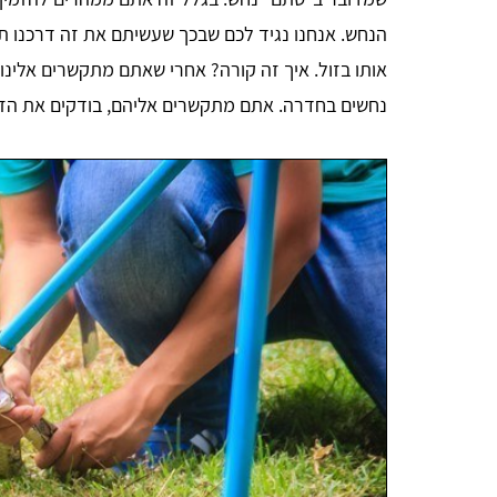
הנחש. אנחנו נגיד לכם שבכך שעשיתם את זה דרכנו תוכ
נחשים בחדרה. אתם מתקשרים אליהם, בודקים את הזמי
אבישי אדרי
הייתי זקוק להדברת טרמיטים שהיו ברהיטים, קיבלתי
י
במהירות 3 הצעות מחיר דרך האתר ומצאתי מדביר מצוין,
ם
תודה לכם.