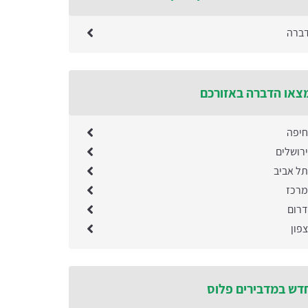
דברה
צאו הדברה באזורכם
חיפה
רושלים
ל אביב
מרכז
רום
פון
דש במדבירים פלוס