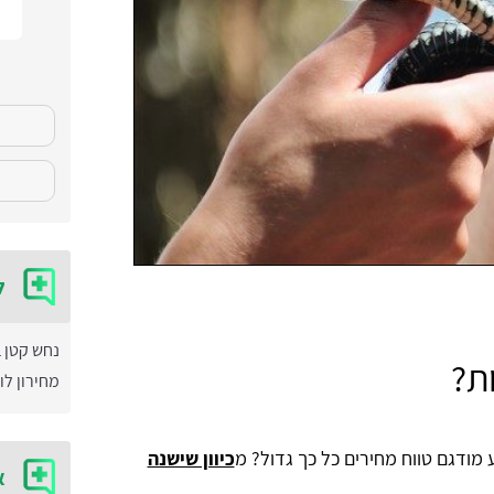
ל
נחש קטן 
ת?
מחירון לו
כיוון שישנה
א