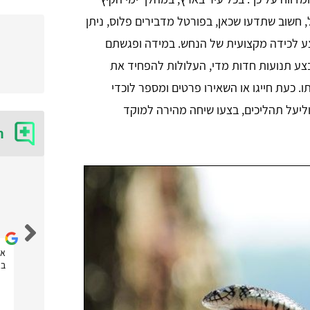
 חשוב שתדעו שכאן, בפורטל מדבירים פלוס, ניתן
בצע לכידה מקצועית של הנחש. במידה ופגשתם
בצע תנועות חדות מדי, העלולות להפחיד את
 כעת חייגו או השאירו פרטים ומספר לוכדי
וליעל תהליכים, בצעו שיחה מהירה למוקד
ח
נטלי נובחוב
אחלה אתר! הזמנתי דרכם שירות של לוכד חולדות ועכברים
את
שהגיע מהר מאוד וסיפק שירות מקצועי! תודה לכם
בא