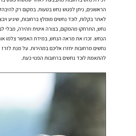
הראשונים, ניתן לפגוש נחש בטעות. במקום רק להיבהל,
לאתר בקלות, לוכד נחשים מומלץ ברחובות, שיגיע וי
נחש, התרחקו מהמקום, בצורה איטית וזהירה, מבלי ל
הנחש. זכרו את מראה הנחש, במידת האפשר צלמו אותו.
נחשים מרחובות יחזרו אליכם במהירות. על מנת לזרז 
להתאמת לוכד נחשים ברחובות הפנוי כעת.
אבישי אדרי
הייתי זקוק להדברת טרמיטים שהיו ברהיטים, קיבלתי
י
במהירות 3 הצעות מחיר דרך האתר ומצאתי מדביר מצוין,
ם
תודה לכם.