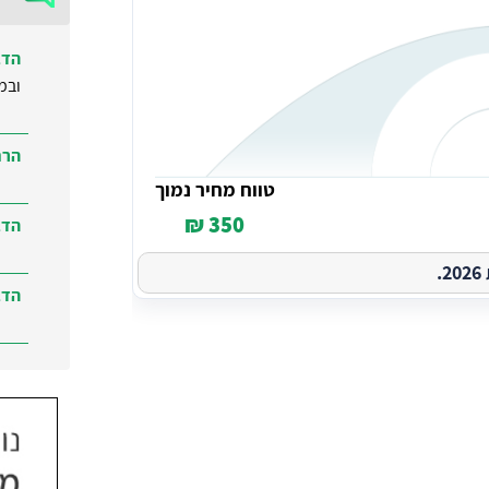
הדב
ובמ
הרח
טווח מחיר נמוך
350 ₪
הדב
.
הדב
הדב
ברמ