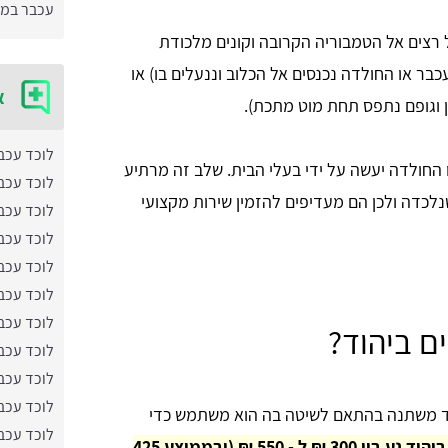
עכבר במז
רצים אל הטמבוריה הקרובה וקונים מלכודת
עכבר או החולדה נכנסים אל הכלוב וננעלים בו) או
א
 וגופם נתפס תחת מוט מתכת).
לוכד עכב
חולדה יעשה על ידי בעלי הבית. שלב זה מרתיע
לוכד עכב
נלכדה ולכן הם מעדיפים להזמין שירות מקצועי
לוכד עכב
לוכד עכב
לוכד עכב
לוכד עכב
לוכד עכב
ם ביהוד?
לוכד עכב
לוכד עכב
לוכד עכב
הוד משתנה בהתאם לשיטה בה הוא משתמש כדי
לוכד עכב
מחיר לוכד עכברים ביהוד נע בין 300 ₪ ל - 550 ₪ (ובממוצע 425