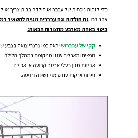
כדי לזהות נוכחות של עכבר או חולדה בבית צריך או 
אחריהם.
גם חולדות וגם עכברים נוטים להשאיר רמז
ביטוי באחת מארבע מהצורות הבאות:
קקי של עכברוש
יראה כמו גרגרי צואה בצבע שח
חפצים ומאכלים שזזו ממקומם במהלך הלילה.
אריזות מזון בעלי אריזה קרועה או אכולה.
פירות וירקות עם סימני נשיכה ונגיסה.
אבישי אדרי
הייתי זקוק להדברת טרמיטים שהיו ברהיטים, קיבלתי
י
במהירות 3 הצעות מחיר דרך האתר ומצאתי מדביר מצוין,
ם
תודה לכם.