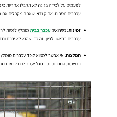
לפעמים על לכידה בגינה לא תקבלו אחריות כי א
עכברים נוספים. אם ק ודאו שאתם מקבלים את ה
זמינות:
כשרואים
עכבר בבית
מומלץ לנסות לרא
עכברים בראשון לציון. זה כדי שהוא לא יברח ות
המלצות:
אי אפשר למצוא לוכד עכברים מומלץ ב
ברשתות החברתיות ובגוגל יעזור לכם לראות מה 
אבישי אדרי
הייתי זקוק להדברת טרמיטים שהיו ברהיטים, קיבלתי
י
במהירות 3 הצעות מחיר דרך האתר ומצאתי מדביר מצוין,
ם
תודה לכם.