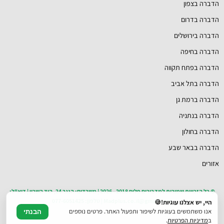
הדברה בצפון
הדברה בדרום
הדברה בירושלים
הדברה בחיפה
הדברה בפתח תקווה
הדברה בתל אביב
הדברה ברמת גן
הדברה בנתניה
הדברה בחולון
הדברה בבאר שבע
אזורים
© כל הזכויות שמורות למדבירים פלוס 2018 - 2026 | משרדים: הנגר 24, הוד השרון | דוא"ל:
Madplus.co.il@gmail.com | טלפון: 077-6051425
היי, יש אצלנו עוגיות!🍪
אנו משתמשים בעוגיות לשיפור ותפעול האתר. פרטים נוספים
הבנתי
ב
מדיניות הפרטיות
.