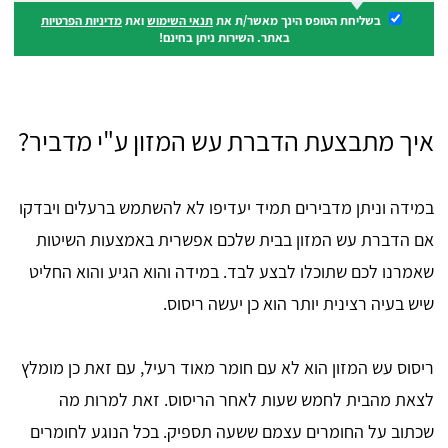
בשליחת הטופס הינך מאשר/ת את
תנאי השימוש
ואת
מדיניות הפרטיות
באתר. השירות ניתן בחינם!
איך מתבצעת הדברת עש המזון ע"י מדביר?
במידה וניתן מדבירים תמיד יעדיפו לא להשתמש ברעלים ויבדקו
אם הדברת עש המזון בבית שלכם אפשרית באמצעות השיטות
שאמרנו לכם שתוכלו לבצע לבד. במידה והוא הגיע והוא החליט
שיש בעיה רצינית יותר הוא כן יעשה ריסוס.
ריסוס עש המזון הוא לא עם חומר מאוד רעיל, עם זאת כן מומלץ
לצאת מהבית לחמש שעות לאחר הריסוס. זאת למרות מה
שכתוב על החומרים עצמם ששעה תספיק. בכל הנוגע לחומרים