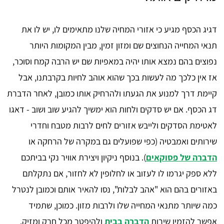
דגיג הכסף מגיע כי אזורי המחיה שלנו מתאימים לו, יש לו את
תנאי המחייה הנחוצים שם ומזון זמין, מבין המקומות היותר
נפוצים בהם נמצא אותו יהיה במאפיות שם יש הרבה קמח וסוכר,
אז אין כלכך מה לעשות בכך שהוא אוהב לחיות בקרבתנו, אבל
קיימת דרך למנוע את הגעתו ולהרחיק אותו כמובן, לאחר הדברת
דג הכסף. אם יש סדקים ולחות הוא ימשיך להגיע שוב ושוב - דאגו
לאטימת הסדקים ולייבש אזורים לחים לרבות מטבח וחדרי
שירותים ואמבטיה (כפי שפועלים גם במקרה של הרחקה או
הדברה של פסוקאים
). בנוסף ניקיון ויצירת אוויר נקי בביתכם
ללא ספק יגרמו לו לעזוב או לחלופין לא לחזור, אם נתקלתם
באזורים בהם הוא "אהב לבלות", נסו להאיר אותם וכמובן לנטרל
כמה שיותר מתנאי המחייה שלו ולרבות מזון. כמוכן, שתמיד
אפשר להזמין שירות
הדברה בבית
ולהיפטר מכל חרק ומזיק.