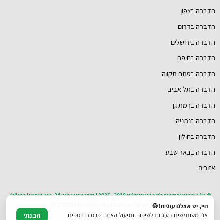
הדברה בצפון
הדברה בדרום
הדברה בירושלים
הדברה בחיפה
הדברה בפתח תקווה
הדברה בתל אביב
הדברה ברמת גן
הדברה בנתניה
הדברה בחולון
הדברה בבאר שבע
אזורים
© כל הזכויות שמורות למדבירים פלוס 2018 - 2026 | משרדים: הנגר 24, הוד השרון | דוא"ל:
Madplus.co.il@gmail.com | טלפון: 077-6051425
היי, יש אצלנו עוגיות!🍪
אנו משתמשים בעוגיות לשיפור ותפעול האתר. פרטים נוספים
הבנתי