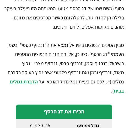
כסוף (משם שמו של דג הכסף מגיע). המשפחה הזו פעילה בעיקר
בלילה הן להזדווגות, להטלה וגם כאשר מכרסמים את מזונם.
אוהבים מקומות אפלים, לחים וחשוכים.
מבין המינים הנפוצים בישראל נמצא את ה"זנבזיף כספי" ובשמו
העממי "דג הכסף". כמו כן, אלו הם הזנים הנפוצים הנוספים
בישראל: זנבזיף וסמן, זנבזיף פרסי, זנבזיף מצרי - נפוץ
מאוד, זנבזיף ורמן ואת זנבזיף פלמוני אשר נפוץ בעיקר בקרבת
נמלים (יש לכם גם בעיית נמלים? קראו כאן על
הדברת נמלים
בבית
).
הכירו את דג הכסף
גודל ממוצע:
15 - 30 מ"מ